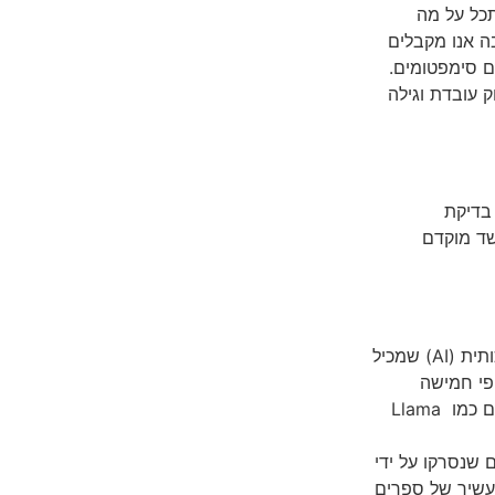
י להסתכל על מה
ה אנו מקבלים
ם סימפטומים.
ך היא בדיוק עובדת וגילה
צעות בדיקת
-21% לגלות סרטן השד מוקדם
מערך נתונים לאימון מודלי בינה מלאכותית (AI) שמכיל
 פי חמישה
ממערך הנתונים המפורסם Books3, ששימש לאימון מודלים בולטים כמו Llama
ים שנסרקו על ידי
גוון עשיר של ספרים