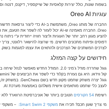
בשפות שונות, כולל יצירות קלאסיות של שייקספיר, דיקנס, דנטה וספ
עוגיות Oreo AI
החברה של מותג Oreo, משתמשת ב-AI כדי ליצור גר
Oreo. החברה מאמינה ש-AI יכול לעזור לה לשפר את הט
להציע מגוון רחב יותר של העוגיות וליצור חוויה ייחודית ע"י ניתוח נתונ
דפוסים ופיתוח מתכונים חדשים. מי שרוצה להישאר רלוונטי, צריך 
לצרכים המשתנים של הצרכנים ולהתאים את עצמו למגמות בשוק.
חידושים על קצה המזלג
גוגל שחררה מודל ג'מיני 2.0. המודל החדש מאפשר לנהל
קול ווידאו. היא גם נעזרת בקלוד כדי לשפר את הביצועים של Gemini.
גוגל יצרה משחק שחמט מקוון חדש ב
לעצב כלי שחמט מותאמים אישית משלהם באמצעות מערכת AI.
רשימת
54 הקורסים
הטובים ביותר של אוניברסיטת הרווארד ללא ע
מי צריך שעון חכם? תכירו את
משקפי Smart Swim 2:
– משקפי ש