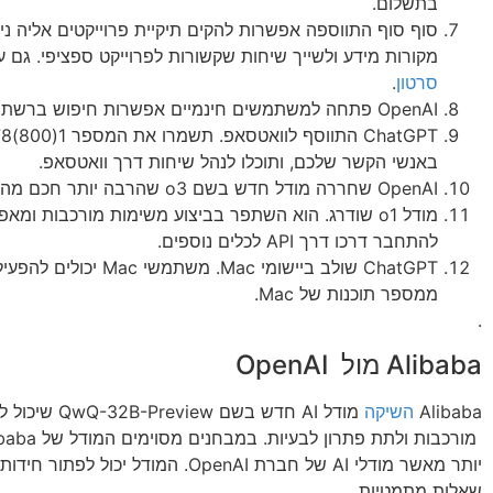
בתשלום.
סוף סוף התווספה אפשרות להקים תיקיית פרוייקטים אליה ני
מקורות מידע ולשייך שיחות שקשורות לפרוייקט ספציפי. גם ע
סרטון
.
OpenAI פתחה למשתמשים חינמיים אפשרות חיפוש ברשת.
באנשי הקשר שלכם, ותוכלו לנהל שיחות דרך וואטסאפ.
OpenAI שחררה מודל חדש בשם o3 שהרבה יותר חכם מהמודל של o1.
מודל o1 שודרג. הוא השתפר בביצוע משימות מורכבות ו
להתחבר דרכו דרך API לכלים נוספים.
ChatGPT שולב ביישומי Mac. משתמשי
ממספר תוכנות של Mac.
.
Alibaba מול OpenAI
Alibaba
השיקה
מודל AI חדש בשם iew
יותר מאשר מודלי AI של חברת OpenAI. המודל יכול
שאלות מתמטיות.