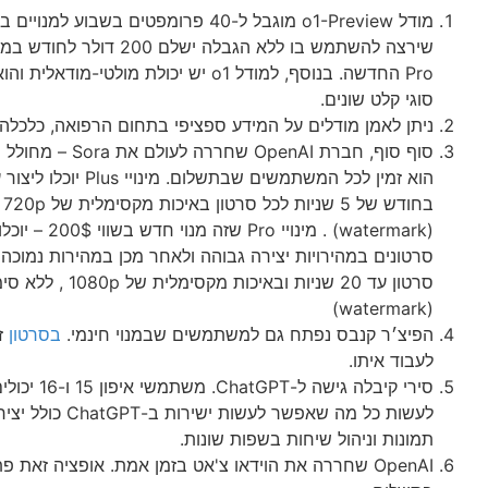
מודל o1-Preview מוגבל ל-40 פרומפטים בשבוע למ
שירצה להשתמש בו ללא הגבלה ישלם 
Pro החדשה. בנוסף, למודל o1 יש יכולת מולטי-מוד
סוגי קלט שונים.
ניתן לאמן מודלים על המידע ספציפי בתחום הרפואה, כלכלה, 
סוף סוף, חברת OpenAI שחר
בח
סרטונים במהירויות יצירה גבוהה ולאחר מכן במהירות נמוכה 
סרטון עד 20 שניות ובאיכות מקסימל
(watermark)
הפיצ׳ר קנבס נפתח גם למשתמשים שבמנוי חינמי.
בסרטון
זה
לעבוד איתו.
סירי קיבלה גישה ל-GPT
לעשות כל מה שאפשר לעשות יש
תמונות וניהול שיחות בשפות שונות.
OpenAI שחררה את הוידאו צ'אט בזמן אמת. אופציה זאת פ