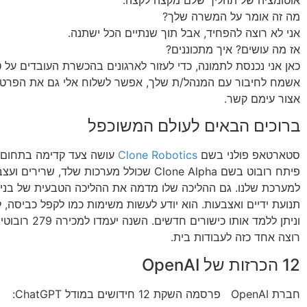
אוטומציה של תהליך שלם מקצה לקצה.
מה זה אומר על המשרה שלך?
אני לא רוצה להפחיד, אבל תוך שנתיים הכל ישתנה.
אז מה עושים? איך מתכוננים?
אשמח לחיבור עם המנהל/ת שלך, אפשר לשלוח אלי גם את הפרטי
אצור עימם קשר.
ברוכים הבאים לעולם המשוכפל
סטארטאפ פולני בשם
Clone Robotics
עושה צעד קדימה בתחום ה
פיתח רובוט בשם Clone Alpha שכולל מערכות שלד, שריר
למערכת שלנו. גם ההליכה שלו מדמה את ההליכה הטבעית של בני 
תנועת ידיים ואצבעות. הוא יודע לעשות משימות כמו לקפל כביסה, ל
וניתן ללמד אותו כישורים
רוצה אחד כזה לעבודות בית.
12 הכרזות של OpenAI
חברת OpenAI פרסמה השקת 12 חידושים במודל ChatGPT: