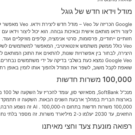
מודל וידאו חדש של גוגל
Google הכריזה על Veo – מודל חד
ליצור וידאו מותאם אישית ובאיכות גבוהה. הוא יכול ליצור וידאו עם 
חזותיים ייחודיים, פרסומות, סרטי אנימציה, קליפים מוזיקליים ועוד.
Veo כולל ממשק משתמש אינטואיטיבי, המאפשר למשתמשים לשל
היצירה, לבחור בין אפשרויות שונות, להתאים את התוכן המותאם לצ
שואפת לקבל משוב, לשפר את המודל ולהפוך אותו לזמין באופן רחב
100,000 משרות חדשות
מנכ"ל nk
בארצות הברית במהלך ארבעת השנים הבאות. השקעה זו תתמקד 
100,000 משרות חדשות בתחום ה-AI . 100,000
החזאים, עד 2030 יעלמו כ-2 מיליארד משרות. זה מספר בלתי נתפס!
רפואה מונעת צעד וחצי מאיתנו