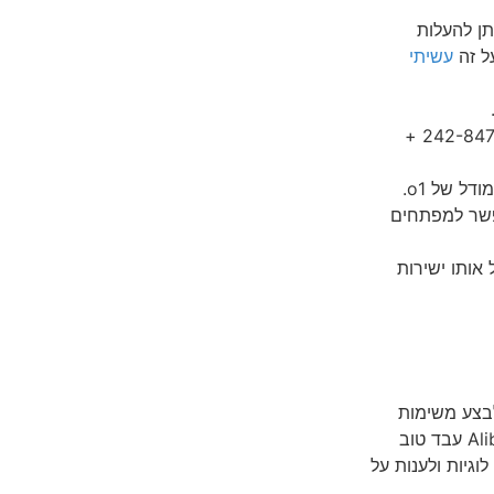
תן להעלות
ל זה
עשיתי
ChatGPT התווסף לוואטסאפ. תשמרו את המספר 1(800)242-8478 +
מאפשר למפתחים
 Mac יכולים להפעיל אותו ישירות
QwQ-32B-Prev שיכול לבצע משימות
מורכבות ולתת פתרון לבעיות. במבחנים מסוימים המודל של Alibaba עבד טוב
 לפתור חידות לוגיות ולענות על