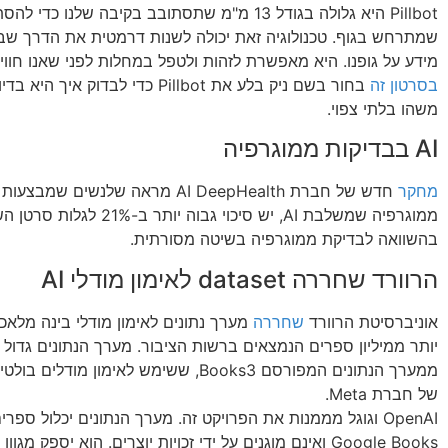
Pillbot היא גלולה בגודל 13 מ"מ שתסתובב בקיבה שלנו כד
שמתרחש בגוף. טכנולוגיה זאת יכולה לשנות דרמטית את הדרך שב
מידע על גופנו. היא מאפשרת לזהות ולטפל במחלות לפני שאנו חווי
בסרטון זה
בחור בשם ניק בלע את Pillbot כדי לבדוק אי
משהו בלתי צפוי.
AI בבדיקות ממוגרפיה
מחקר
חדש של חברת AI DeepHealth מראה שלנשים שמב
ממוגרפיה שמשלבת AI, יש סיכוי גבוה יותר ב
בהשוואה לבדיקת ממוגרפיה בשיטה מסורתית.
הרוורד שחררה dataset לאימון מודלי AI
אוניברסיטת הרוורד
שחררה
יותר ממיליון ספרים הנמצאים ברשות הציבור. מערך הנתונים גדול
של חברת Meta.
OpenAI וגוגל מממנות את הפרויקט זה. מערך הנתונים יכלול ספר
Google Books ואינם מוגנים על ידי זכויות יוצרים. הוא יספק מ