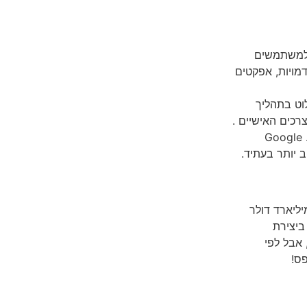
ש ליצירת וידאו. Veo מאפשר למשתמשים
דמויות, אפקטים
וט בתהליך
רכים האישיים .
Google Veo נמצא כעת בשלבי בדיקה על ידי משתמשים נבחרים. Google
 יותר בעתיד.
SoftBa, מסאיושי סון, עומד להכריז על השקעה של 100 מיליארד דולר
ביצירת
 זה נשמע הרבה, אבל לפי