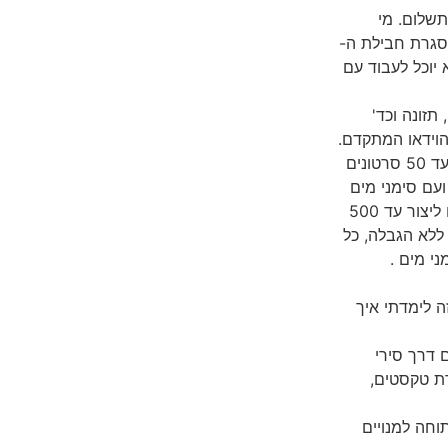
נויים בתשלום. מי
200 דולר לחודש במסגרת חבילת ה-
אלית והוא יוכל לעבוד עם
תזונה וכד'
רה לעולם את Sora – מחולל הוידאו המתקדם.
הוא זמין לכל המשתמשים שבתשלום. מינויי Plus יוכלו ליצור עד 50 סרטונים
ודש של 5 שניות לכל סרטון באיכות מקסימלית של 720p ועם סימני מים
(watermark) . מינויי Pro שזה מנוי חדש בשווי 200$ – יוכלו ליצור עד 500
ללא הגבלה, כל
ית של 1080p , ללא סימני מים .
 לימדתי איך
Chat. משתמשי איפון 15 ו-16 יכולים דרך סירי
ירות ב-ChatGPT כולל יצירת טקסטים,
תוחה למנויים