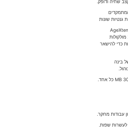
צב שחיה ודופק.
המתמקדים
פשים את מעיין הנעורים עם פלטפורמה חדשה בשם AgeXtend
ות מולקולות
ות כדי להישאר
ל בינה
הול.
לעשרות שפות.