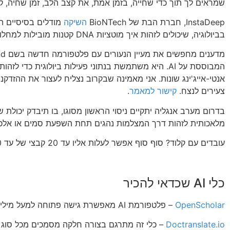
שמראים לך תוך כדי שחייה, בזמן אמת, את קצב הלב, זמן שחיה, ק
InstaDeep, חברת הבת של BioNTech
השיקה
מודלים בסיסיים 
בביולוגיה, שיכולים לזהות איך מוטציות DNA קטנות מובילות למחלות גנטיות שונות
מדענים מח
המבוססת על AI. היא משתמשת בנתוני פעילות ביולוגית כדי לזה
אנטי-אייג'ינג שונות. אני מאמינה שבקרוב נצליח לעצור את ההזדקנ
צעירים לנצח.
קישור למאמר
.
בדרום מערב אנגליה יתקיים ניסוי הראשון מסוגו, בו תיבדק יכולת ש
מלאכותית לזהות דרך המצלמות נהגים תחת השפעת סמים או אלכו
עובדים עם קלוד? סוף סוף אפשר לעלות אליו עד 20 קבצי של עד 30 MB כל אחד.
כלי AI שכדאי להכיר
OpenScholar
– פלטפורמת AI מאפשרת גישה פתוחה למעל מיליון עבודות מחקר.
Doctranslate.io
– כלי זה מתרגם בצורה חלקה מסמכים מכל סוג 