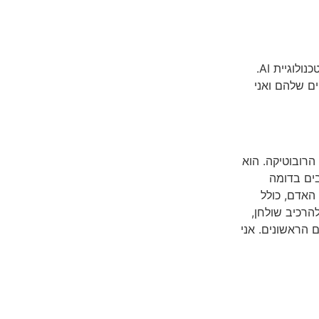
כאן אני נכנסת לתמונה, כדי לעזור לארגונים בהכשרת העובדים על טכנולוגיית AI.
ם שלהם ואני
רובוטיקה. הוא
ים ועצבים בדומה
האדם, כולל
הרכיב שולחן,
 חדשים. השנה יעמדו למכירה 279 רובוטים הראשונים. אני