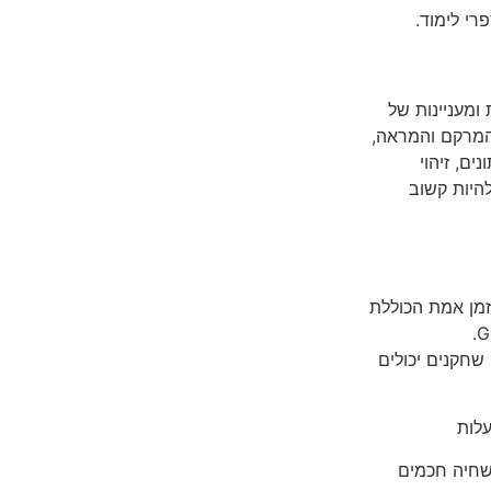
רי לימוד.
סאות חדשות ומעניינות של
עם, את המרקם והמראה,
ים, זיהוי
להיות קשוב
 שיחה בזמן אמת הכוללת
שם GenChess. במשחק זה, שחקנים יכולים
לות
חיה חכמים