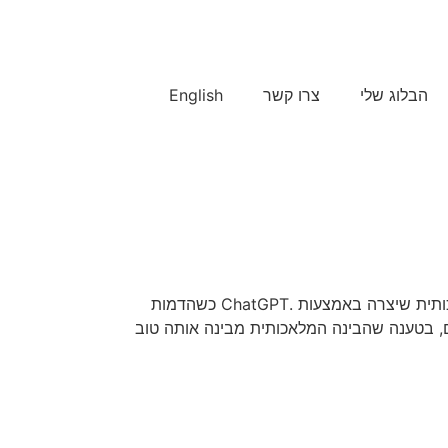
הבלוג שלי
צרו קשר
English
אז מה היה לנו בחודש האחרון? חתונה אמיתית עם ChatGPT . אישה בת 32 ביפן נישאה באופן רשמי לדמות בינה מלאכותית שיצרה באמצעות .ChatGPT כשהדמות
ם, בטענה שהבינה המלאכותית מבינה אותה טוב