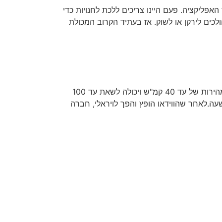
האפליקציה. פעם היינו צריכים ללכת לחנויות כדי
ולכים לירקן או לשוק. אז בעתיד הקרוב המכולת
בחור מפיליפינים בנה מכונית ספורט מעופפת המייצגת את עתיד התחבורה.כרגע היא יכולה לטוס בגובה של 20 מטר ובמהירות של עד 40 קמ"ש ויכולה לשאת עד 100
ה תוך 5 דקות לכל מקום, במקום נסיעה של שעה.לאחר שהווידאו הופץ והפך לויראלי, חברה