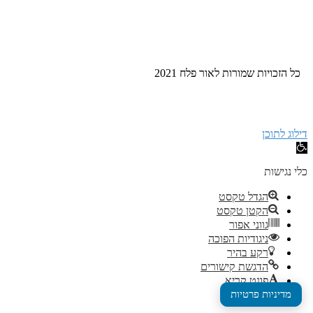
כל הזכויות שמורות לאור פלח 2021
דילוג לתוכן
פתח
סרגל
נגישות
כלי נגישות
הגדל טקסט
הקטן טקסט
גווני אפור
ניגודיות הפוכה
רקע בהיר
הדגשת קישורים
פונט קריא
איפוס
מדיניות פרטיות