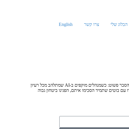
הבלוג שלי
צרו קשר
English
אז מה היה לנו בחודש האחרון? בועת המציאות של המנכ"לים ארון לוי, מייסד שותף של Box, כתב שמנכ"לים נוטים לפסיכוזה של AI. ההסבר פשוט: כשמנהלים מוקפים ב-AI שמתלהב מכל רעיון
 שמשתמשים שעבדו עם בוטים שתמיד הסכימו איתם, הפגינו ביטחון גבוה