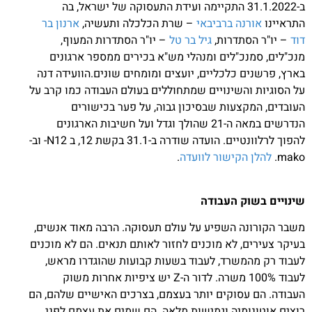
ב-31.1.2022 התקיימה ועידת התעסוקה של ישראל, בה
התראיינו
אורנה ברביבאי
– שרת הכלכלה ותעשיה,
ארנון בר
דוד
– יו"ר הסתדרות,
גיל בר טל
– יו"ר הסתדרות המעוף,
מנכ"לים, סמנכ"לים ומנהלי מש"א בכירים ממספר ארגונים
בארץ, פרשנים כלכליים, יועצים ומומחים שונים.הוועידה דנה
על הסוגיות והשינויים שמתחוללים בעולם העבודה כמו קרב על
העובדים, המקצעות שבסיכון גבוה, על פער בכישורים
הנדרשים במאה ה-21 שהולך וגדל ועל חשיבות הארגונים
להפוך לרלוונטיים. הועדה שודרה ב-31.1 בקשת 12, ב N12- וב-
mako.
להלן הקישור לוועדה
.
שינויים בשוק העבודה
משבר הקורונה השפיע על עולם תעסוקה. הרבה מאוד אנשים,
בעיקר צעירים, לא מוכנים לחזור לאותם תנאים. הם לא מוכנים
לעבוד רק מהמשרד, לעבוד בשעות קבועות שהוגדרו מראש,
לעבוד 100% משרה. לדור ה-Z יש ציפיות אחרות משוק
העבודה. הם עסוקים יותר בעצמם, בצרכים האישיים שלהם, הם
רוצים אוטונומיה וגמישות מלאה. הם שמים את עצמם לפני