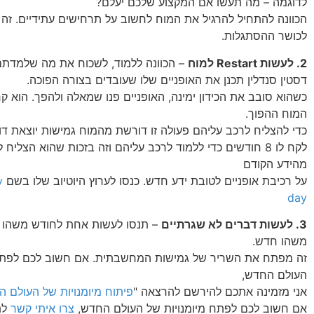
לדוגמה – מה תעשו אם המקצוע שלכם יעלם?
הכוונה להתחיל להרגיל את המוח לחשוב על תרחישים עתידיים. זה 
לכושר ההסתגלות.
2. לעשות Restart למוח
– הכוונה ללמוד, לשכוח את מה שלמדתם
דסטין סנדלין תכנן את האופניים שלו שעובדים בצורה הפוכה.
כשהוא סובב את הכידון ימינה, האופניים פנו שמאלה ולהפך. הוא ק
המוח ההפוך.
כדי להצליח לרכב עליהם פעולה זו דורשת מהמוח גמישות יוצאת דופ
לקח לו 8 חודשים כדי ללמוד לרכב עליהם וזה בזכות שהוא הצלי
מהידע הקודם
על רכיבת אופניים לטובת ידע חדש. כנסו לערוץ היוטיוב שלו בשם
y
day
3. לעשות דברים לא שגרתיים
– תנסו לעשות אחת לחודש משהו ל
משהו חדש.
זה מפתח את השריר של גמישות המחשבתית. אם חשוב לכם לפתח 
העולם החדש,
אני מזמינה אתכם להירשם להרצאה "
פיתוח מיומנויות של העולם 
אם חשוב לכם לפתח מיומנויות של העולם החדש,
צרו איתי קשר
לת