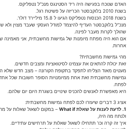
האדם שנוכח בפגישה היה ריד הסטינגס מנכ"ל נטפליקס.
בשנת 2010 בלוקבסטר הכריזה על פשיטת רגל.
בשנת 2018 הכנסות נטפליקס הגיעו ל 15.8 מיליירד דולר.
מנכ"ל בלוקבסטר העדיף להיצמד למודל העסקי שעבד מצוין ולא ש
שהולך לקרות מעבר לפינה.
אם הוא היה מפתח מיומנות של גמישות מחשבתית, אני מאמינה שה
אחרות.
מהי גמישות מחשבתית
?
זאת יכולת להתאים את עצמינו לסיטואציות ומצבים חדשים.
מעטים מאוד הצליחו לתפקד בתקופת הקורונה – מצב חדש שלא הכי
גמישות מחשבתית זאת אחת ממיומנויות הסופר חשובות שכל אחד 
לפתח.
היא מאפשרת לאנשים להכניס שינויים בשגרת היום יום שלהם.
אציג 3 דברים שיעזרו לכם לפתח גמישות מחשבתית:
1. לדעת לענות על שאלת What if
– במקום לשאול שאלות על מה
ולנתח מה היה,
איך זה קרה וכו' תתחילו לשאול שאלות על תרחישים עתידיים.