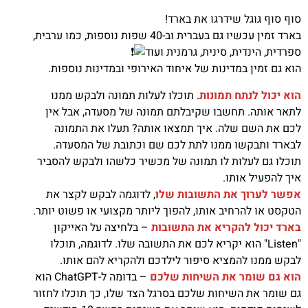
סוף סוף גוגל שידרגו את בארד!
בארד זמין עכשיו גם בעברית וב-40 שפות נוספות, כמו ערבית,
ספרדית, הינדית, סינית, גרמנית ועוד
הוא גם זמין במדינות של איחוד האירופי ובמדינות נוספות.
הוא יכול לנתח תמונות
. תוכלו לעלות תמונה ולבקש ממנו
לתאר אותה. תחשבו שקיבלתם תמונה של מסעדה, אבל אין
לכם את השם שלה. איך תמצאו אותה? תעלו את התמונה
לבארד ותבקשו ממנו לתת לכם שם וכתובת של המסעדה.
תוכלו גם לעלות לו תמונה של מכשיר כלשהו ולבקש להסביר
איך להפעיל אותו.
אפשר לערוך את התשובות שלו
, לדוגמה לבקש לקצר את
הטקסט או להרחיב אותו, להפוך ליותר מקצועי או פשוט יותר.
בארד יכול להקריא את התשובות
– בלחיצה על האייקון
"Listen" הוא יקריא לכם את התשובה שלו. לדוגמה, תוכלו
לבקש ממנו להמציא סיפור לילדכם ולהקריא להם אותו.
הוא גם שומר את השיחות
שלכם
– בדומה ל-ChatGPT הוא
גם שומר את השיחות שלכם בסרגל הצד שלו, כך תוכלו לחזור